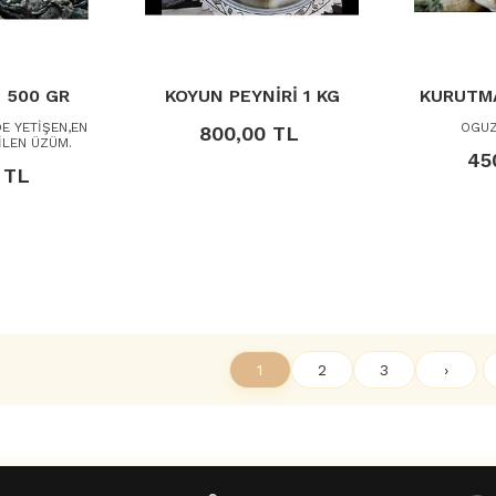
 500 GR
KOYUN PEYNİRİ 1 KG
KURUTMA
E YETİŞEN,EN
OGUZ
800,00 TL
İLEN ÜZÜM.
45
 TL
1
2
3
›