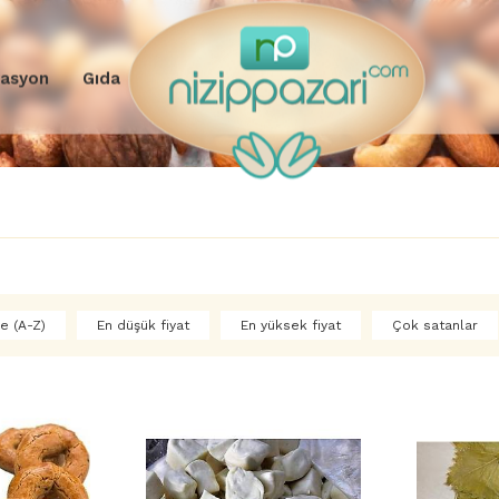
rasyon
Gıda
e (A-Z)
En düşük fiyat
En yüksek fiyat
Çok satanlar