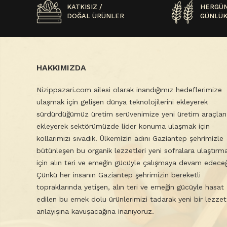
KATKISIZ /
HERGÜN
DOĞAL ÜRÜNLER
GÜNLÜK
HAKKIMIZDA
Nizippazari.com ailesi olarak inandığımız hedeflerimize
ulaşmak için gelişen dünya teknolojilerini ekleyerek
sürdürdüğümüz üretim serüvenimize yeni üretim araçları
ekleyerek sektörümüzde lider konuma ulaşmak için
kollarımızı sıvadık. Ülkemizin adını Gaziantep şehrimizle
bütünleşen bu organik lezzetleri yeni sofralara ulaştırm
için alın teri ve emeğin gücüyle çalışmaya devam edeceğ
Çünkü her insanın Gaziantep şehrimizin bereketli
topraklarında yetişen, alın teri ve emeğin gücüyle hasat
edilen bu emek dolu ürünlerimizi tadarak yeni bir lezzet
anlayışına kavuşacağına inanıyoruz.