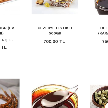
0GR (EV
CEZERYE FISTIKLI
DUT
I)
500GR
(KAR
LMIŞTIR..
700,00 TL
75
 TL