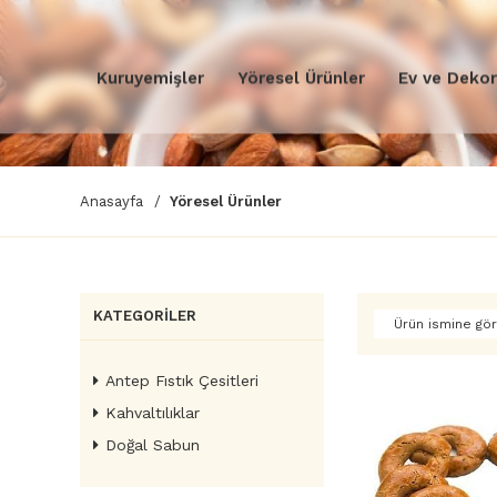
Kuruyemişler
Yöresel Ürünler
Ev ve Deko
Anasayfa
Yöresel Ürünler
KATEGORILER
Ürün ismine gör
Antep Fıstık Çesitleri
Kahvaltılıklar
Doğal Sabun