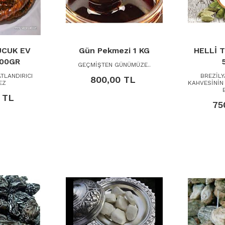
UCUK EV
Gün Pekmezi 1 KG
HELLİ 
500GR
GEÇMİŞTEN GÜNÜMÜZE..
TLANDIRICI
BREZİLY
800,00 TL
EZ
KAHVESİNİN
 TL
75