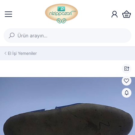
El İşi Yemeniler