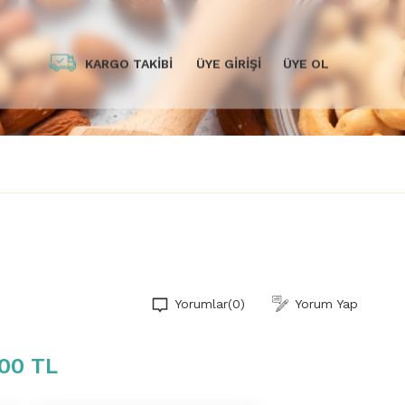
KARGO TAKİBİ
ÜYE GİRİŞİ
ÜYE OL
Yorumlar
(0)
Yorum Yap
00 TL