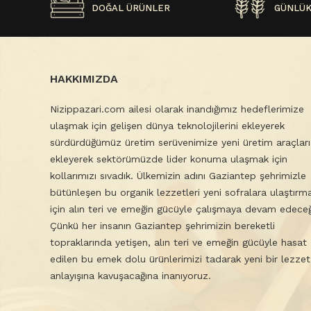
DOĞAL ÜRÜNLER
GÜNLÜK
HAKKIMIZDA
Nizippazari.com ailesi olarak inandığımız hedeflerimize
ulaşmak için gelişen dünya teknolojilerini ekleyerek
sürdürdüğümüz üretim serüvenimize yeni üretim araçları
ekleyerek sektörümüzde lider konuma ulaşmak için
kollarımızı sıvadık. Ülkemizin adını Gaziantep şehrimizle
bütünleşen bu organik lezzetleri yeni sofralara ulaştırm
için alın teri ve emeğin gücüyle çalışmaya devam edeceğ
Çünkü her insanın Gaziantep şehrimizin bereketli
topraklarında yetişen, alın teri ve emeğin gücüyle hasat
edilen bu emek dolu ürünlerimizi tadarak yeni bir lezzet
anlayışına kavuşacağına inanıyoruz.