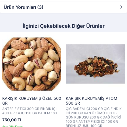
Ürün Yorumları (3)
İlginizi Çekebilecek Diğer Ürünler
KARIŞIK KURUYEMİŞ ÖZEL 500
KARIŞIK KURUYEMİŞ ATOM
GR
500 GR
ANTEP FISTIĞI 300 GR FINDIK İÇİ
ÇİĞ BADEM İÇİ 200 GR ÇİĞ FINDIK
400 GR KAJU 120 GR BADEM 180
İÇİ 200 GR KAN ÜZÜMÜ 100 GR
GÜN KURUSU 200 GR DAĞ İNCİRİ
750,00 TL
100 GR ANTEP FISIĞI İÇİ 100 GR
BESNİ ÜZÜMÜ 100 GR