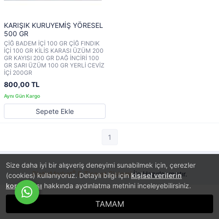
KARIŞIK KURUYEMİŞ YÖRESEL
500 GR
ÇİĞ BADEM İÇİ 100 GR ÇİĞ FINDIK
İÇİ 100 GR KİLİS KARASI ÜZÜM 200
GR KAYISI 200 GR DAĞ İNCİRİ 100
GR SARI ÜZÜM 100 GR YERLİ CEVİZ
İÇİ 200GR
800,00 TL
Sepete Ekle
1
Size daha iyi bir alışveriş deneyimi sunabilmek için, çerezler
®
PlatinMarket
E-Ticaret Sistemi
İle Hazırlanmıştır.
(cookies) kullanıyoruz. Detaylı bilgi için
kişisel verilerin
korunması
hakkında aydınlatma metnini inceleyebilirsiniz.
TAMAM