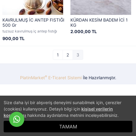
KAVRULMUŞ İC ANTEP FISTIĞI
KÜRDAN KESİM BADEM İCİ 1
500 Gr
KG
tuzsuz kavrulmuş iç antep fıstığı
2.000,00 TL
900,00 TL
1
2
3
®
PlatinMarket
E-Ticaret Sistemi
İle Hazırlanmıştır.
Size daha iyi bir alışveriş deneyimi sunabilmek için, çerezler
(cookies) kullanıyoruz. Detaylı bilgi için
kişisel verilerin
korunması
hakkında aydınlatma metnini inceleyebilirsiniz.
TAMAM