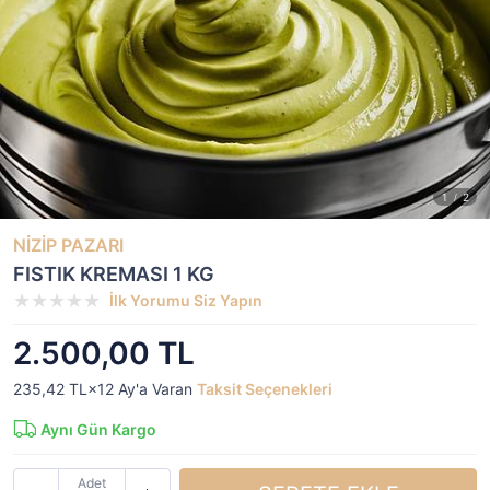
NİZİP PAZARI
FISTIK KREMASI 1 KG
İlk Yorumu Siz Yapın
2.500,00 TL
235,42 TL×12
Ay'a Varan
Taksit Seçenekleri
Aynı Gün Kargo
Adet