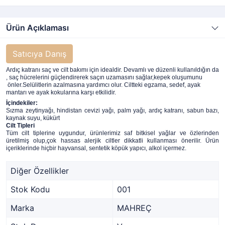
Ürün Açıklaması
Satıcıya Danış
Ardıç katranı saç ve cilt bakımı için idealdir. Devamlı ve düzenli kullanıldığın da
, saç hücrelerini güçlendirerek saçın uzamasını sağlar,kepek oluşumunu
önler.Selülitlerin azalmasına yardımcı olur. Ciltteki egzama, sedef, ayak
mantarı ve ayak kokularına karşı etkilidir.
İçindekiler:
Sızma zeytinyağı, hindistan cevizi yağı, palm yağı, ardıç katranı, sabun bazı,
kaynak suyu, kükürt
Cilt Tipleri
Tüm cilt tiplerine uygundur, ürünlerimiz saf bitkisel yağlar ve özlerinden
üretilmiş olup,çok hassas alerjik ciltler dikkatli kullanması önerilir. Ürün
içeriklerinde hiçbir hayvansal, sentetik köpük yapıcı, alkol içermez.
Diğer Özellikler
Stok Kodu
001
Marka
MAHREÇ