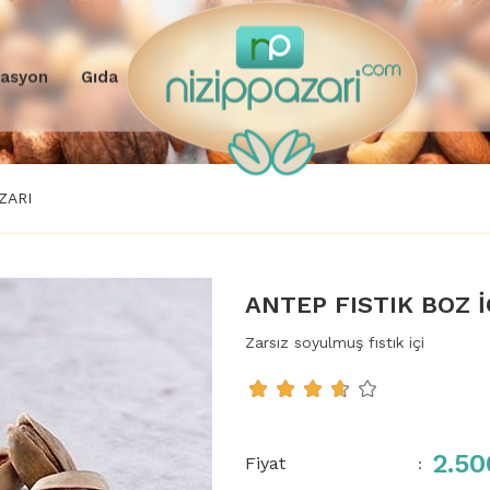
rasyon
Gıda
ZARI
ANTEP FISTIK BOZ 
Zarsız soyulmuş fıstık içi
2.50
Fiyat
: