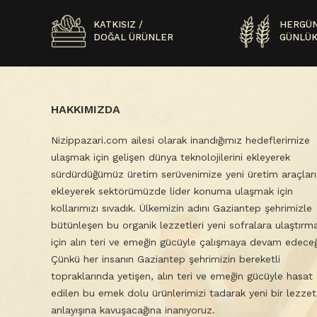
KATKISIZ /
HERGÜN
DOĞAL ÜRÜNLER
GÜNLÜK
HAKKIMIZDA
Nizippazari.com ailesi olarak inandığımız hedeflerimize
ulaşmak için gelişen dünya teknolojilerini ekleyerek
sürdürdüğümüz üretim serüvenimize yeni üretim araçları
ekleyerek sektörümüzde lider konuma ulaşmak için
kollarımızı sıvadık. Ülkemizin adını Gaziantep şehrimizle
bütünleşen bu organik lezzetleri yeni sofralara ulaştırm
için alın teri ve emeğin gücüyle çalışmaya devam edeceğ
Çünkü her insanın Gaziantep şehrimizin bereketli
topraklarında yetişen, alın teri ve emeğin gücüyle hasat
edilen bu emek dolu ürünlerimizi tadarak yeni bir lezzet
anlayışına kavuşacağına inanıyoruz.