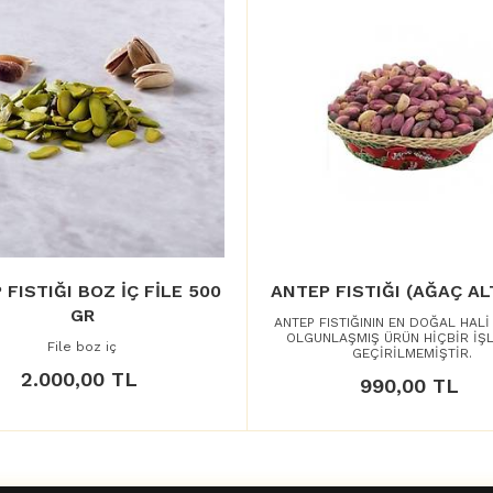
 FISTIĞI BOZ İÇ FİLE 500
ANTEP FISTIĞI (AĞAÇ ALT
GR
ANTEP FISTIĞININ EN DOĞAL HALİ
OLGUNLAŞMIŞ ÜRÜN HİÇBİR İŞ
File boz iç
GEÇİRİLMEMİŞTİR.
2.000,00 TL
990,00 TL