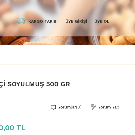
KARGO TAKİBİ
ÜYE GİRİŞİ
ÜYE OL
İÇİ SOYULMUŞ 500 GR
Yorumlar
(0)
Yorum Yap
0,00 TL