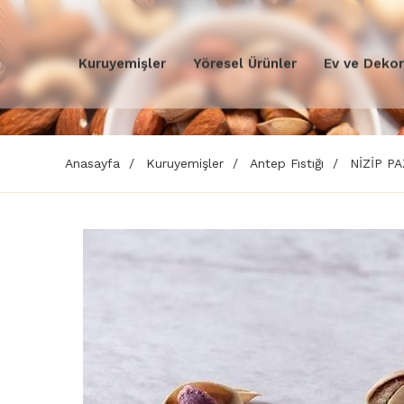
Kuruyemişler
Yöresel Ürünler
Ev ve Deko
Anasayfa
Kuruyemişler
Antep Fıstığı
NİZİP PA