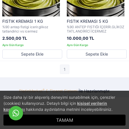
FISTIK KREMASI 1 KG
FISTIK KREMASI 5 KG
%90 antep fistigi icerir.glikoz
%90 ANTEP FISTIĞI İÇERİR.GLİKOZ
tatlandirici vs icermez
TATLANDİRİCİ İCERMEZ
2.500,00 TL
10.000,00 TL
Sepete Ekle
Sepete Ekle
1
®
PlatinMarket
E-Ticaret Sistemi
İle Hazırlanmıştır.
Size daha iyi bir alışveriş deneyimi sunabilmek için, çerezler
(cookies) kullanıyoruz. Detaylı bilgi için
kişisel verilerin
korunması
hakkında aydınlatma metnini inceleyebilirsiniz.
TAMAM