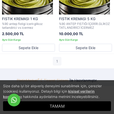
FISTIK KREMASI 1 KG
FISTIK KREMASI 5 KG
%90 antep fistigi icerir.glikoz
%90 ANTEP FISTIĞI İÇERİR.GLİKOZ
tatlandirici vs icermez
TATLANDİRİCİ İCERMEZ
2.500,00 TL
10.000,00 TL
Sepete Ekle
Sepete Ekle
1
®
PlatinMarket
E-Ticaret Sistemi
İle Hazırlanmıştır.
Size daha iyi bir alışveriş deneyimi sunabilmek için, çerezler
(cookies) kullanıyoruz. Detaylı bilgi için
kişisel verilerin
korunması
hakkında aydınlatma metnini inceleyebilirsiniz.
TAMAM