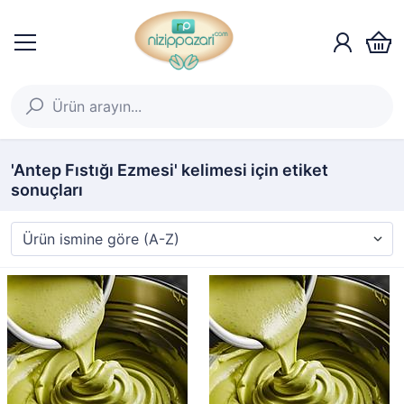
'Antep Fıstığı Ezmesi' kelimesi için etiket
sonuçları