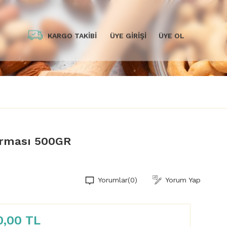
KARGO TAKİBİ
ÜYE GİRİŞİ
ÜYE OL
rması 500GR
Yorumlar
(0)
Yorum Yap
0,00 TL