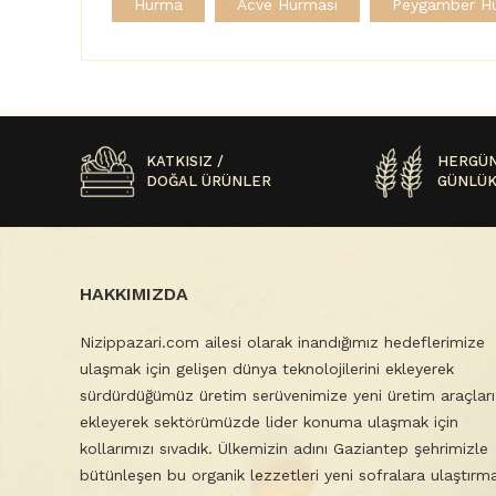
Hurma
Acve Hurması
Peygamber H
KATKISIZ /
HERGÜN
DOĞAL ÜRÜNLER
GÜNLÜK
HAKKIMIZDA
Nizippazari.com ailesi olarak inandığımız hedeflerimize
ulaşmak için gelişen dünya teknolojilerini ekleyerek
sürdürdüğümüz üretim serüvenimize yeni üretim araçları
ekleyerek sektörümüzde lider konuma ulaşmak için
kollarımızı sıvadık. Ülkemizin adını Gaziantep şehrimizle
bütünleşen bu organik lezzetleri yeni sofralara ulaştırm